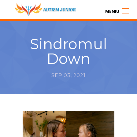
MENIU
Sindromul
Down
SEP 03, 2021