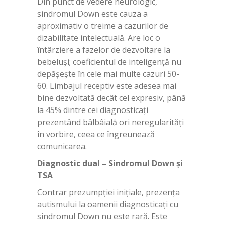
Din punct de vedere neurologic,
sindromul Down este cauza a
aproximativ o treime a cazurilor de
dizabilitate intelectuală. Are loc o
întârziere a fazelor de dezvoltare la
bebeluși; coeficientul de inteligență nu
depășește în cele mai multe cazuri 50-
60. Limbajul receptiv este adesea mai
bine dezvoltată decât cel expresiv, până
la 45% dintre cei diagnosticați
prezentând bâlbâială ori neregularități
în vorbire, ceea ce îngreunează
comunicarea.
Diagnostic dual – Sindromul Down
și
TSA
Contrar prezumpției inițiale, prezența
autismului la oamenii diagnosticați cu
sindromul Down nu este rară. Este