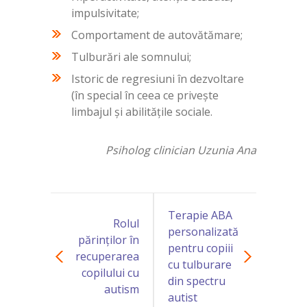
impulsivitate;
Comportament de autovătămare;
Tulburări ale somnului;
Istoric de regresiuni în dezvoltare
(în special în ceea ce privește
limbajul și abilitățile sociale.
Psiholog clinician Uzunia Ana
Terapie ABA
Rolul
personalizată
părinților în
pentru copiii
recuperarea
cu tulburare
copilului cu
din spectru
autism
autist