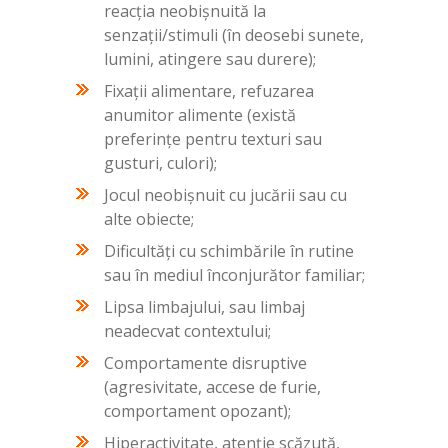
reacția neobișnuită la
senzații/stimuli (în deosebi sunete,
lumini, atingere sau durere);
Fixații alimentare, refuzarea
anumitor alimente (există
preferințe pentru texturi sau
gusturi, culori);
Jocul neobișnuit cu jucării sau cu
alte obiecte;
Dificultăți cu schimbările în rutine
sau în mediul înconjurător familiar;
Lipsa limbajului, sau limbaj
neadecvat contextului;
Comportamente disruptive
(agresivitate, accese de furie,
comportament opozant);
Hiperactivitate, atenție scăzută,